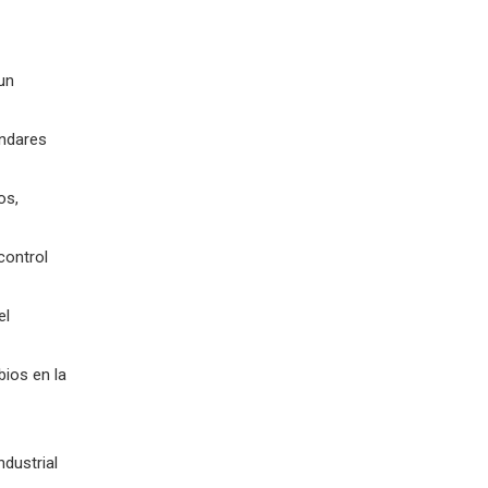
un
ándares
os,
control
el
ios en la
ndustrial