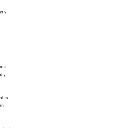
as y
sus
d y
ntes
án