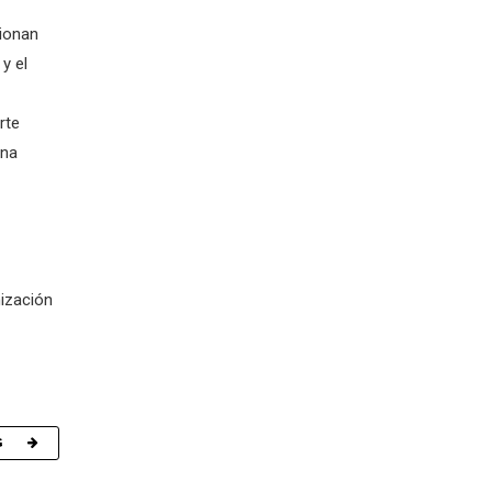
ionan
y el
rte
una
nización
G