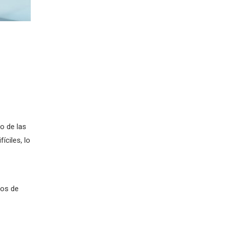
o de las
íciles, lo
ios de