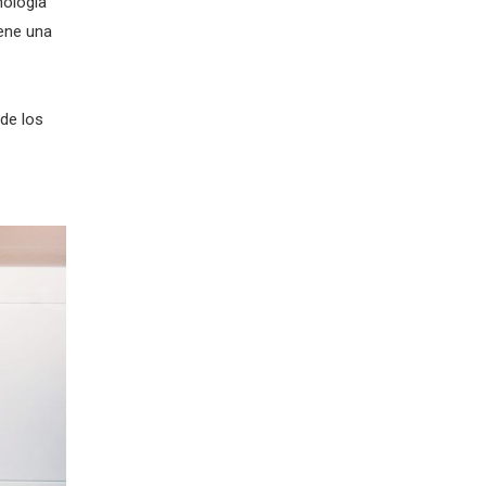
nología
iene una
de los